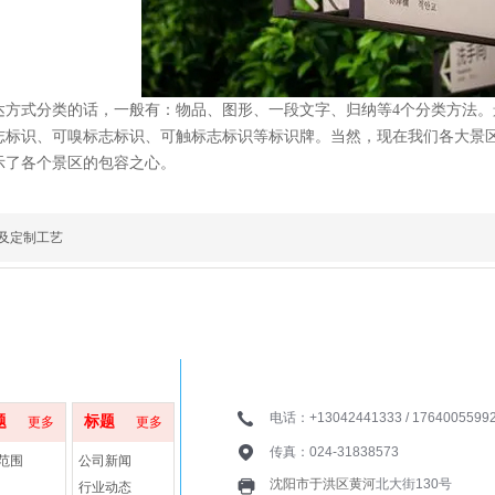
达方式分类的话，一般有：物品、图形、一段文字、归纳等4个分类方法
志标识、可嗅标志标识、可触标志标识等标识牌。当然，现在我们各大景
示了各个景区的包容之心。
及定制工艺
中心
新闻动态
联系我们
电话：+13042441333 / 17640055992 
题
标题
更多
更多
传真：024-31838573
范围
公司新闻
沈阳市于洪区黄河
北
大街130号
行业动态