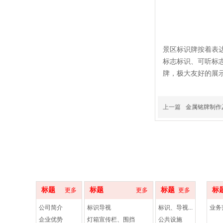
景区标识牌按着表
标志标识、可听标
牌，极大友好的展
上一篇
金属铭牌制作
关于我们
产品领域
案例展示
服务
标题
标题
标题
标
更多
更多
更多
公司简介
标识导视
标识、导视...
业务
企业优势
灯箱宣传栏、围挡
公共设施